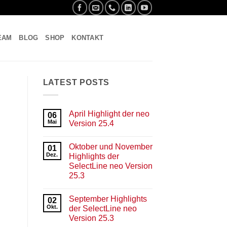
EAM
BLOG
SHOP
KONTAKT
LATEST POSTS
April Highlight der neo
06
Mai
Version 25.4
Keine
Kommentare
Oktober und November
zu
01
April
Dez.
Highlights der
Highlight
SelectLine neo Version
der
neo
25.3
Version
25.4
Keine
Kommentare
September Highlights
zu
02
Oktober
Okt.
der SelectLine neo
und
Version 25.3
November
Highlights