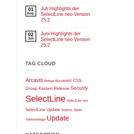
Keine
der
Kommentare
SelectLine
Juli Highlights der
zu
01
neo
September
Aug.
SelectLine neo Version
Version
Highlights
25.3
25.2
der
SelectLine
Keine
neo
Kommentare
Version
Juni Highlights der
zu
02
25.3
Juli
Juli
SelectLine neo Version
Highlights
25.2
der
SelectLine
Keine
neo
Kommentare
Version
zu
25.2
Juni
TAG CLOUD
Highlights
der
SelectLine
neo
Arcavis
CSS-
Belege
BüroWARE
Version
25.2
Security
Group
Kassen
Release
SelectLine
SelectLine neo
SelectLine Update
Sophos
Sprint
Update
Telefonanlage