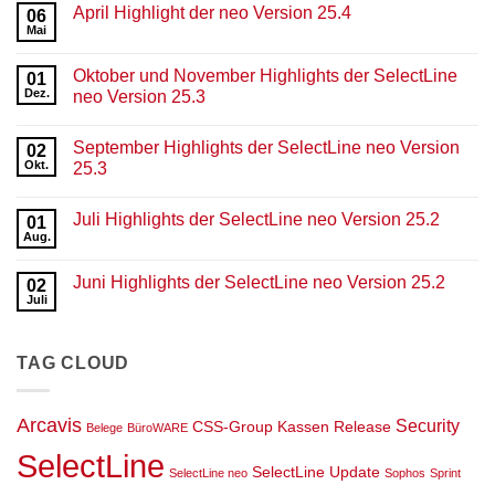
April Highlight der neo Version 25.4
06
Mai
Keine
Kommentare
zu
Oktober und November Highlights der SelectLine
01
April
Highlight
Dez.
neo Version 25.3
der
Keine
neo
Kommentare
Version
September Highlights der SelectLine neo Version
zu
02
25.4
Oktober
Okt.
25.3
und
November
Keine
Highlights
Kommentare
Juli Highlights der SelectLine neo Version 25.2
der
zu
01
SelectLine
September
Aug.
Keine
neo
Highlights
Kommentare
Version
der
zu
25.3
SelectLine
Juni Highlights der SelectLine neo Version 25.2
02
Juli
neo
Highlights
Juli
Version
Keine
der
25.3
Kommentare
SelectLine
zu
neo
Juni
Version
TAG CLOUD
Highlights
25.2
der
SelectLine
neo
Version
Arcavis
Security
CSS-Group
Kassen
Release
Belege
BüroWARE
25.2
SelectLine
SelectLine Update
SelectLine neo
Sophos
Sprint