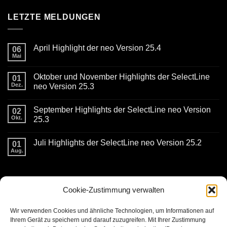
LETZTE MELDUNGEN
April Highlight der neo Version 25.4
06
Mai
Keine
Kommentare
zu
Oktober und November Highlights der SelectLine
01
April
Highlight
Dez.
neo Version 25.3
der
Keine
neo
Kommentare
Version
September Highlights der SelectLine neo Version
zu
02
25.4
Oktober
Okt.
25.3
und
November
Keine
Highlights
Kommentare
Juli Highlights der SelectLine neo Version 25.2
der
zu
01
SelectLine
September
Aug.
Keine
neo
Highlights
Kommentare
Version
der
zu
25.3
SelectLine
Juli
neo
KONTAKTDATEN
Highlights
Version
der
25.3
Cookie-Zustimmung verwalten
SelectLine
neo
Version
burg ITC GmbH
Wir verwenden Cookies und ähnliche Technologien, um Informationen auf
25.2
Kaiserstrasse 11
Ihrem Gerät zu speichern und darauf zuzugreifen. Mit Ihrer Zustimmung