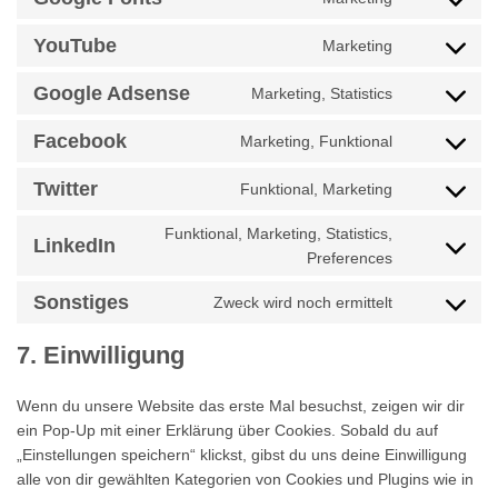
service
Consent
google-
to
YouTube
Marketing
analytics
service
Consent
google-
to
Google Adsense
Marketing, Statistics
fonts
service
Consent
youtube
to
Facebook
Marketing, Funktional
service
Consent
google-
to
Twitter
Funktional, Marketing
adsense
service
Consent
facebook
to
Funktional, Marketing, Statistics,
service
LinkedIn
Consent
Preferences
twitter
to
service
Sonstiges
Zweck wird noch ermittelt
Consent
linkedin
to
7. Einwilligung
service
sonstiges
Wenn du unsere Website das erste Mal besuchst, zeigen wir dir
ein Pop-Up mit einer Erklärung über Cookies. Sobald du auf
„Einstellungen speichern“ klickst, gibst du uns deine Einwilligung
alle von dir gewählten Kategorien von Cookies und Plugins wie in