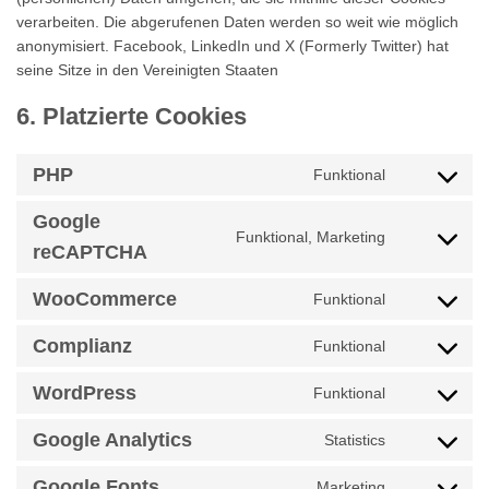
verarbeiten. Die abgerufenen Daten werden so weit wie möglich
anonymisiert. Facebook, LinkedIn und X (Formerly Twitter) hat
seine Sitze in den Vereinigten Staaten
6. Platzierte Cookies
PHP
Funktional
Consent
to
Google
service
Funktional, Marketing
Consent
php
reCAPTCHA
to
service
WooCommerce
Funktional
Consent
google-
to
recaptcha
Complianz
Funktional
service
Consent
woocommer
to
WordPress
Funktional
service
Consent
complianz
to
Google Analytics
Statistics
service
Consent
wordpress
to
Google Fonts
Marketing