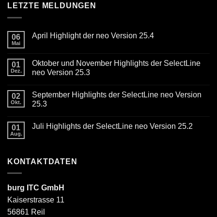
LETZTE MELDUNGEN
April Highlight der neo Version 25.4
06
Mai
Keine
Kommentare
zu
Oktober und November Highlights der SelectLine
01
April
Highlight
Dez.
neo Version 25.3
der
Keine
neo
Kommentare
Version
September Highlights der SelectLine neo Version
zu
02
25.4
Oktober
Okt.
25.3
und
November
Keine
Highlights
Kommentare
Juli Highlights der SelectLine neo Version 25.2
der
zu
01
SelectLine
September
Aug.
Keine
neo
Highlights
Kommentare
Version
der
zu
25.3
SelectLine
Juli
neo
KONTAKTDATEN
Highlights
Version
der
25.3
SelectLine
neo
Version
burg ITC GmbH
25.2
Kaiserstrasse 11
56861 Reil