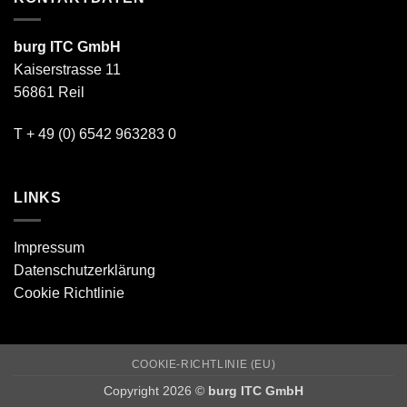
Version
der
25.3
SelectLine
neo
Version
burg ITC GmbH
25.2
Kaiserstrasse 11
56861 Reil
T + 49 (0) 6542 963283 0
LINKS
Impressum
Datenschutzerklärung
Cookie Richtlinie
COOKIE-RICHTLINIE (EU)
Copyright 2026 ©
burg ITC GmbH