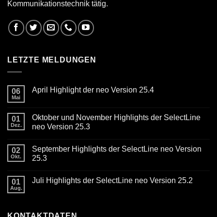
Kommunikationstechnik tätig.
LETZTE MELDUNGEN
April Highlight der neo Version 25.4
06
Mai
Keine
Kommentare
zu
Oktober und November Highlights der SelectLine
01
April
Highlight
Dez.
neo Version 25.3
der
Keine
neo
Kommentare
Version
September Highlights der SelectLine neo Version
zu
02
25.4
Oktober
Okt.
25.3
und
November
Keine
Highlights
Kommentare
Juli Highlights der SelectLine neo Version 25.2
der
zu
01
SelectLine
September
Aug.
Keine
neo
Highlights
Kommentare
Version
der
zu
25.3
SelectLine
Juli
neo
KONTAKTDATEN
Highlights