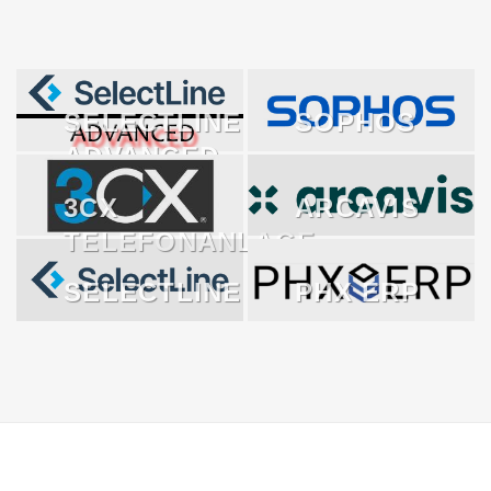
SELECTLINE
SOPHOS
ADVANCED
3CX
ARCAVIS
TELEFONANLAGE
SELECTLINE
PHX ERP