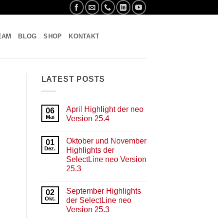
EAM
BLOG
SHOP
KONTAKT
LATEST POSTS
April Highlight der neo
06
Mai
Version 25.4
Keine
Kommentare
Oktober und November
zu
01
April
Dez.
Highlights der
Highlight
SelectLine neo Version
der
neo
25.3
Version
25.4
Keine
Kommentare
September Highlights
zu
02
Oktober
Okt.
der SelectLine neo
und
Version 25.3
November
Highlights