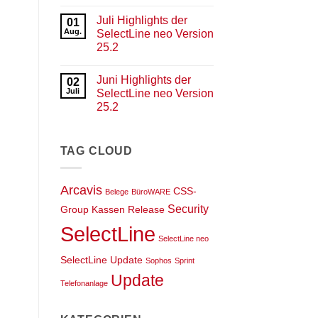
Keine
der
Kommentare
SelectLine
Juli Highlights der
zu
01
neo
September
Aug.
SelectLine neo Version
Version
Highlights
25.3
25.2
der
SelectLine
Keine
neo
Kommentare
Version
Juni Highlights der
zu
02
25.3
Juli
Juli
SelectLine neo Version
Highlights
25.2
der
SelectLine
Keine
neo
Kommentare
Version
zu
25.2
Juni
TAG CLOUD
Highlights
der
SelectLine
neo
Arcavis
CSS-
Belege
BüroWARE
Version
25.2
Security
Group
Kassen
Release
SelectLine
SelectLine neo
SelectLine Update
Sophos
Sprint
Update
Telefonanlage