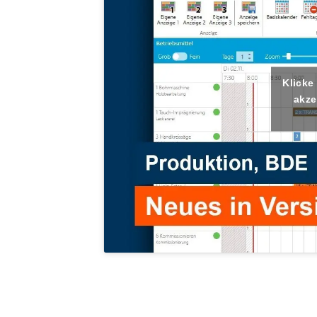
Klicke
akze