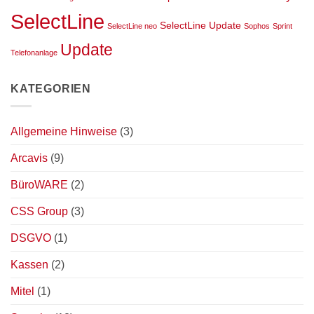
25.2
SelectLine
SelectLine Update
SelectLine neo
Sophos
Sprint
Update
Telefonanlage
KATEGORIEN
Allgemeine Hinweise
(3)
Arcavis
(9)
BüroWARE
(2)
CSS Group
(3)
DSGVO
(1)
Kassen
(2)
Mitel
(1)