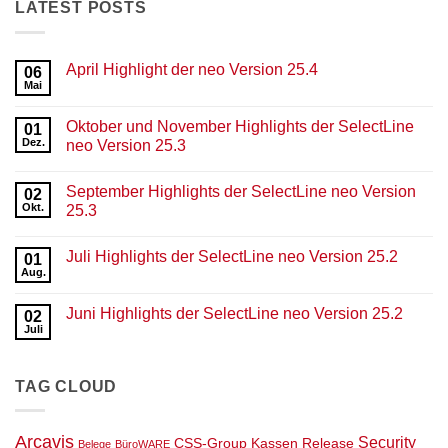
LATEST POSTS
April Highlight der neo Version 25.4
06
Mai
Keine
Kommentare
zu
Oktober und November Highlights der SelectLine
01
April
Highlight
Dez.
neo Version 25.3
der
Keine
neo
Kommentare
Version
September Highlights der SelectLine neo Version
zu
02
25.4
Oktober
Okt.
25.3
und
November
Keine
Highlights
Kommentare
Juli Highlights der SelectLine neo Version 25.2
der
zu
01
SelectLine
September
Aug.
Keine
neo
Highlights
Kommentare
Version
der
zu
25.3
SelectLine
Juni Highlights der SelectLine neo Version 25.2
02
Juli
neo
Highlights
Juli
Version
Keine
der
25.3
Kommentare
SelectLine
zu
neo
Juni
Version
TAG CLOUD
Highlights
25.2
der
SelectLine
neo
Version
Arcavis
Security
CSS-Group
Kassen
Release
Belege
BüroWARE