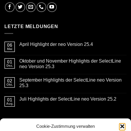
LETZTE MELDUNGEN
April Highlight der neo Version 25.4
06
Mai
Keine
Kommentare
zu
Oktober und November Highlights der SelectLine
01
April
Highlight
Dez.
neo Version 25.3
der
Keine
neo
Kommentare
Version
September Highlights der SelectLine neo Version
zu
02
25.4
Oktober
Okt.
25.3
und
November
Keine
Highlights
Kommentare
Juli Highlights der SelectLine neo Version 25.2
der
zu
01
SelectLine
September
Aug.
Keine
neo
Highlights
Kommentare
Version
der
zu
25.3
SelectLine
Juli
neo
KONTAKTDATEN
Highlights
Version
der
Cookie-Zustimmung verwalten
25.3
SelectLine