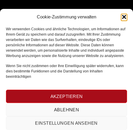
Version
der
zu
25.3
SelectLine
Juli
neo
KONTAKTDATEN
Highlights
Version
der
Cookie-Zustimmung verwalten
25.3
SelectLine
neo
Version
burg ITC GmbH
Wir verwenden Cookies und ähnliche Technologien, um Informationen auf
25.2
Kaiserstrasse 11
Ihrem Gerät zu speichern und darauf zuzugreifen. Mit Ihrer Zustimmung
verarbeiten wir Daten wie das Surfverhalten, eindeutige IDs oder
56861 Reil
persönliche Informationen auf dieser Website. Diese Daten können
verwendet werden, um personalisierte Inhalte und individuell angepasste
T + 49 (0) 6542 963283 0
Werbung anzuzeigen sowie die Nutzung unserer Website zu analysieren.
Wenn Sie nicht zustimmen oder Ihre Einwilligung später widerrufen, kann
dies bestimmte Funktionen und die Darstellung von Inhalten
LINKS
beeinträchtigen
Impressum
AKZEPTIEREN
Datenschutzerklärung
Cookie Richtlinie
ABLEHNEN
EINSTELLUNGEN ANSEHEN
COOKIE-RICHTLINIE (EU)