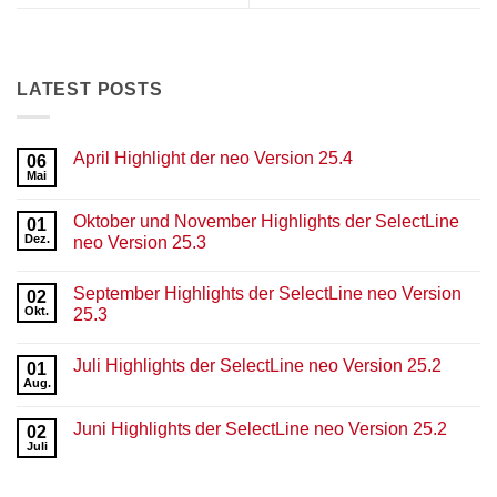
LATEST POSTS
April Highlight der neo Version 25.4
06
Mai
Keine
Kommentare
zu
Oktober und November Highlights der SelectLine
01
April
Highlight
Dez.
neo Version 25.3
der
Keine
neo
Kommentare
Version
September Highlights der SelectLine neo Version
zu
02
25.4
Oktober
Okt.
25.3
und
November
Keine
Highlights
Kommentare
Juli Highlights der SelectLine neo Version 25.2
der
zu
01
SelectLine
September
Aug.
Keine
neo
Highlights
Kommentare
Version
der
zu
25.3
SelectLine
Juni Highlights der SelectLine neo Version 25.2
02
Juli
neo
Highlights
Juli
Version
Keine
der
25.3
Kommentare
SelectLine
zu
neo
Juni