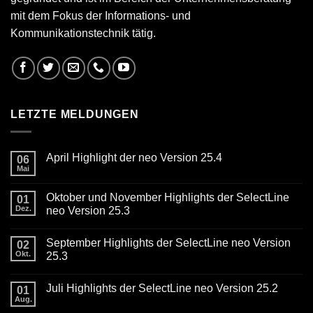
mit dem Fokus der Informations- und
Kommunikationstechnik tätig.
LETZTE MELDUNGEN
April Highlight der neo Version 25.4
06
Mai
Keine
Kommentare
zu
Oktober und November Highlights der SelectLine
01
April
Highlight
Dez.
neo Version 25.3
der
Keine
neo
Kommentare
Version
September Highlights der SelectLine neo Version
zu
02
25.4
Oktober
Okt.
25.3
und
November
Keine
Highlights
Kommentare
Juli Highlights der SelectLine neo Version 25.2
der
zu
01
SelectLine
September
Aug.
Keine
neo
Highlights
Kommentare