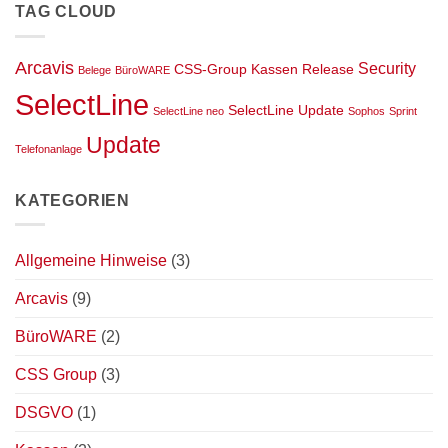
Version
TAG CLOUD
Highlights
25.2
der
SelectLine
neo
Version
Arcavis
Security
CSS-Group
Kassen
Release
Belege
BüroWARE
25.2
SelectLine
SelectLine Update
SelectLine neo
Sophos
Sprint
Update
Telefonanlage
KATEGORIEN
Allgemeine Hinweise
(3)
Arcavis
(9)
BüroWARE
(2)
CSS Group
(3)
DSGVO
(1)