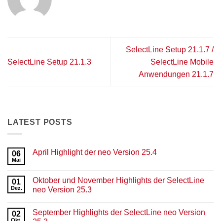
SelectLine Setup 21.1.7 /
SelectLine Setup 21.1.3
SelectLine Mobile
Anwendungen 21.1.7
LATEST POSTS
April Highlight der neo Version 25.4
06
Mai
Keine
Kommentare
zu
Oktober und November Highlights der SelectLine
01
April
Highlight
Dez.
neo Version 25.3
der
Keine
neo
Kommentare
Version
September Highlights der SelectLine neo Version
zu
02
25.4
Oktober
Okt.