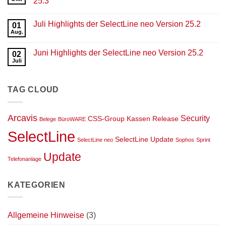
25.3
und
November
Keine
Highlights
Kommentare
Juli Highlights der SelectLine neo Version 25.2
der
zu
01
SelectLine
September
Aug.
Keine
neo
Highlights
Kommentare
Version
der
zu
25.3
SelectLine
Juni Highlights der SelectLine neo Version 25.2
02
Juli
neo
Highlights
Juli
Version
Keine
der
25.3
Kommentare
SelectLine
zu
neo
Juni
Version
TAG CLOUD
Highlights
25.2
der
SelectLine
neo
Version
Arcavis
Security
CSS-Group
Kassen
Release
Belege
BüroWARE
25.2
SelectLine
SelectLine Update
SelectLine neo
Sophos
Sprint
Update
Telefonanlage
KATEGORIEN
Allgemeine Hinweise
(3)