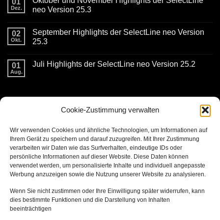
Oktober und November Highlights der SelectLine
01
April
Highlight
Dez.
neo Version 25.3
der
Keine
neo
Kommentare
Version
September Highlights der SelectLine neo Version
zu
02
25.4
Oktober
Okt.
25.3
und
November
Keine
Highlights
Kommentare
Juli Highlights der SelectLine neo Version 25.2
der
zu
01
SelectLine
September
Aug.
Keine
neo
Highlights
Kommentare
Version
der
zu
25.3
SelectLine
Juli
neo
KONTAKTDATEN
Highlights
Version
der
25.3
Cookie-Zustimmung verwalten
SelectLine
neo
Version
burg ITC GmbH
Wir verwenden Cookies und ähnliche Technologien, um Informationen auf
25.2
Kaiserstrasse 11
Ihrem Gerät zu speichern und darauf zuzugreifen. Mit Ihrer Zustimmung
verarbeiten wir Daten wie das Surfverhalten, eindeutige IDs oder
56861 Reil
persönliche Informationen auf dieser Website. Diese Daten können
verwendet werden, um personalisierte Inhalte und individuell angepasste
T + 49 (0) 6542 963283 0
Werbung anzuzeigen sowie die Nutzung unserer Website zu analysieren.
Wenn Sie nicht zustimmen oder Ihre Einwilligung später widerrufen, kann
dies bestimmte Funktionen und die Darstellung von Inhalten
LINKS
beeinträchtigen