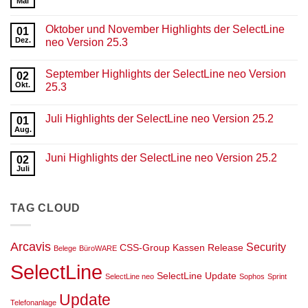
Mai
Keine
Kommentare
zu
Oktober und November Highlights der SelectLine
01
April
Highlight
Dez.
neo Version 25.3
der
Keine
neo
Kommentare
Version
September Highlights der SelectLine neo Version
zu
02
25.4
Oktober
Okt.
25.3
und
November
Keine
Highlights
Kommentare
Juli Highlights der SelectLine neo Version 25.2
der
zu
01
SelectLine
September
Aug.
Keine
neo
Highlights
Kommentare
Version
der
zu
25.3
SelectLine
Juni Highlights der SelectLine neo Version 25.2
02
Juli
neo
Highlights
Juli
Version
Keine
der
25.3
Kommentare
SelectLine
zu
neo
Juni
Version
TAG CLOUD
Highlights
25.2
der
SelectLine
neo
Version
Arcavis
Security
CSS-Group
Kassen
Release
Belege
BüroWARE
25.2
SelectLine
SelectLine Update
SelectLine neo
Sophos
Sprint
Update
Telefonanlage