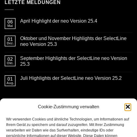
LETZTE MELDUNGEN
April Highlight der neo Version 25.4
06
Mai
Keine
Kommentare
zu
Oktober und November Highlights der SelectLine
01
April
Highlight
Dez.
neo Version 25.3
der
Keine
neo
Kommentare
Version
September Highlights der SelectLine neo Version
zu
02
25.4
Oktober
Okt.
25.3
und
November
Keine
Highlights
Kommentare
Juli Highlights der SelectLine neo Version 25.2
der
zu
01
SelectLine
September
Aug.
Keine
neo
Highlights
Kommentare
Version
der
zu
25.3
SelectLine
Juli
neo
KONTAKTDATEN
Highlights
Version
der
25.3
Cookie-Zustimmung verwalten
SelectLine
neo
Version
burg ITC GmbH
Wir verwenden Cookies und ähnliche Technologien, um Informationen auf
25.2
Kaiserstrasse 11
Ihrem Gerät zu speichern und darauf zuzugreifen. Mit Ihrer Zustimmung
verarbeiten wir Daten wie das Surfverhalten, eindeutige IDs oder
56861 Reil
persönliche Informationen auf dieser Website. Diese Daten können