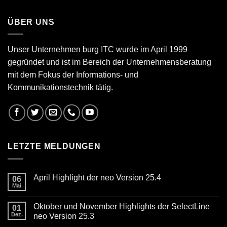
ÜBER UNS
Unser Unternehmen burg ITC wurde im April 1999
gegründet und ist im Bereich der Unternehmensberatung
mit dem Fokus der Informations- und
Kommunikationstechnik tätig.
LETZTE MELDUNGEN
April Highlight der neo Version 25.4
06
Mai
Keine
Kommentare
zu
Oktober und November Highlights der SelectLine
01
April
Highlight
Dez.
neo Version 25.3
der
Keine
neo