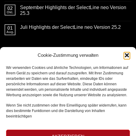
Kommentare
Version
September Highlights der SelectLine neo Version
zu
02
25.4
Oktober
Okt.
25.3
und
November
Keine
Highlights
Kommentare
Juli Highlights der SelectLine neo Version 25.2
der
zu
01
SelectLine
September
Aug.
Keine
neo
Highlights
Kommentare
Version
der
zu
25.3
SelectLine
Juli
neo
KONTAKTDATEN
Highlights
Version
der
Cookie-Zustimmung verwalten
25.3
SelectLine
neo
Version
burg ITC GmbH
Wir verwenden Cookies und ähnliche Technologien, um Informationen auf
25.2
Kaiserstrasse 11
Ihrem Gerät zu speichern und darauf zuzugreifen. Mit Ihrer Zustimmung
verarbeiten wir Daten wie das Surfverhalten, eindeutige IDs oder
56861 Reil
persönliche Informationen auf dieser Website. Diese Daten können
verwendet werden, um personalisierte Inhalte und individuell angepasste
T + 49 (0) 6542 963283 0
Werbung anzuzeigen sowie die Nutzung unserer Website zu analysieren.
Wenn Sie nicht zustimmen oder Ihre Einwilligung später widerrufen, kann
dies bestimmte Funktionen und die Darstellung von Inhalten
LINKS
beeinträchtigen
Impressum