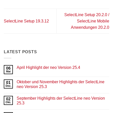
SelectLine Setup 20.2.0 /
SelectLine Setup 19.3.12
SelectLine Mobile
Anwendungen 20.2.0
LATEST POSTS
April Highlight der neo Version 25.4
06
Mai
Keine
Kommentare
zu
Oktober und November Highlights der SelectLine
01
April
Highlight
Dez.
neo Version 25.3
der
Keine
neo
Kommentare
Version
September Highlights der SelectLine neo Version
zu
02
25.4
Oktober
Okt.
25.3
und
November
Keine
Highlights
Kommentare