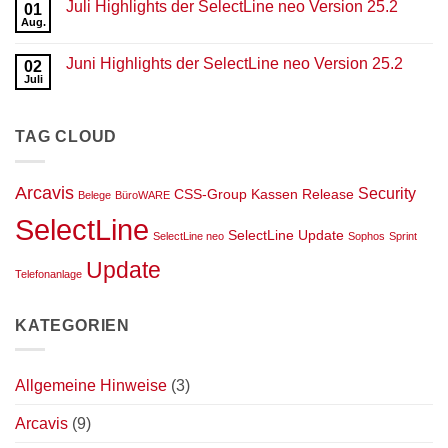
Juli Highlights der SelectLine neo Version 25.2
der
zu
01
SelectLine
September
Aug.
Keine
neo
Highlights
Kommentare
Version
der
zu
25.3
SelectLine
Juni Highlights der SelectLine neo Version 25.2
02
Juli
neo
Highlights
Juli
Version
Keine
der
25.3
Kommentare
SelectLine
zu
neo
Juni
Version
TAG CLOUD
Highlights
25.2
der
SelectLine
neo
Version
Arcavis
Security
CSS-Group
Kassen
Release
Belege
BüroWARE
25.2
SelectLine
SelectLine Update
SelectLine neo
Sophos
Sprint
Update
Telefonanlage
KATEGORIEN
Allgemeine Hinweise
(3)
Arcavis
(9)